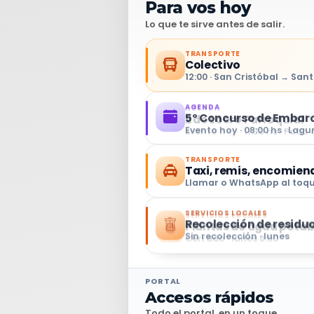
Para vos hoy
Lo que te sirve antes de salir.
TRANSPORTE
Colectivo
12:00 · San Cristóbal → Sant
AGENDA
2 do Locro Parroquial
Evento hoy · 11:30 hs · Patio
TRANSPORTE
Taxi, remis, encomie
Llamar o WhatsApp al toq
SERVICIOS LOCALES
Plantas de agua potab
Cerrado · lunes 8:00
PORTAL
Accesos rápidos
Todo el portal, en un toque.