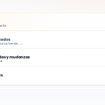
a Fe
 de la Parroquia
ndas y mudanzas
ue
le