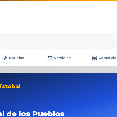
Noticias
Servicios
Comercio
istóbal
· San Cristóbal
al de los Pueblos