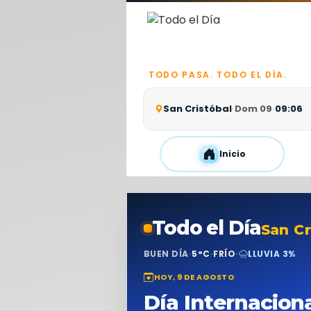
Ir al contenido
TODO PASA. TODO EL DÍA.
San Cristóbal
·
Dom 09
·
09:06
Inicio
Todo el Día
San Cr
BUEN DÍA
·
5°C
·
FRÍO
·
LLUVIA 3%
Todo el Día 
HOY, 9 DE AGOSTO
Día Internacion